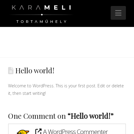
Nav
Hello world!
Welcome to WordPress. This is your first post. Edit or delete
it, then start writing!
One Comment on
“Hello world!”
A WordPress Commenter