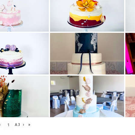
‹
A
3
›
»