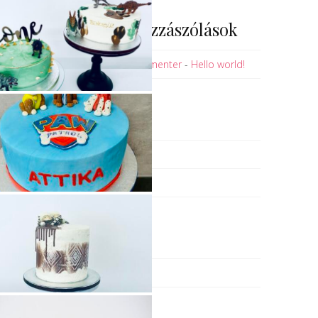
Legutóbbi hozzászólások
A WordPress Commenter
-
Hello world!
Archívum
2021. március
2019. október
Kategóriák
Uncategorized