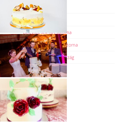
Meta
Bejelentkezés
Bejegyzések hírcsatorna
Hozzászólások hírcsatorna
WordPress Magyarország